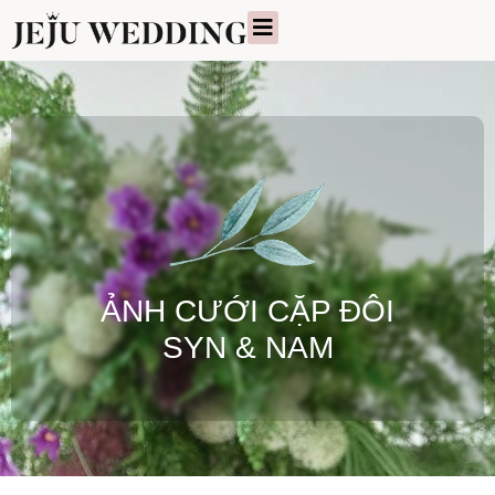
ẢNH CƯỚI CẶP ĐÔI
SYN & NAM